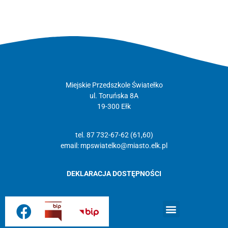
←
starsze
Miejskie Przedszkole Światełko
ul. Toruńska 8A
19-300 Ełk
tel. 87 732-67-62 (61,60)
email:
mpswiatelko@miasto.elk.pl
DEKLARACJA DOSTĘPNOŚCI
Strona główna