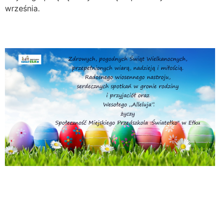
września.
Życzenia na Wielkanoc
Zwieszenie pracy
stacjonarnej przedszkoli do
11 kwietnia