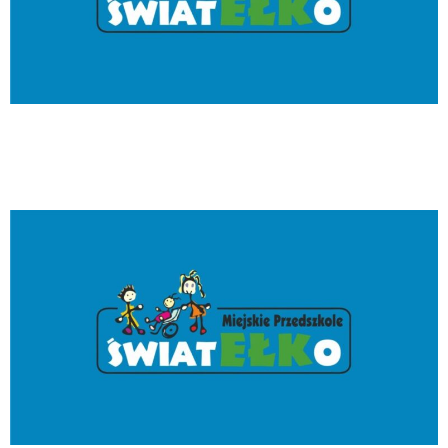
Tydzień Autyzmu w
Światełku