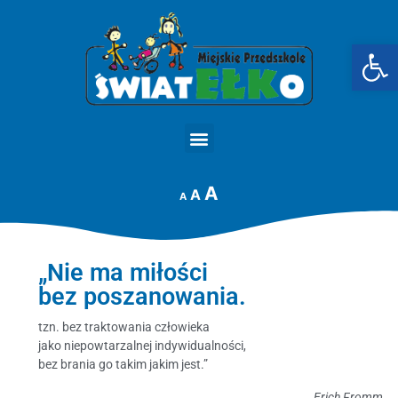
Op
STRONA GŁÓWNA
A
A
A
„Nie ma miłości
bez poszanowania.
tzn. bez traktowania człowieka
jako niepowtarzalnej indywidualności,
bez brania go takim jakim jest.”
Erich Fromm