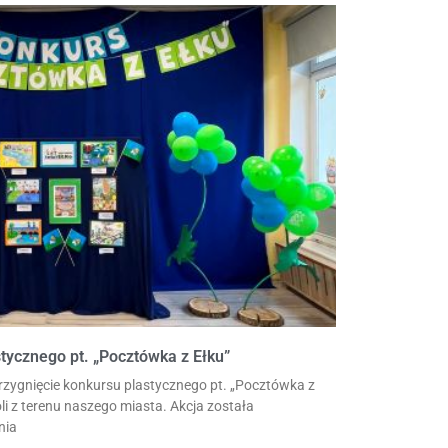
tycznego pt. „Pocztówka z Ełku”
trzygnięcie konkursu plastycznego pt. „Pocztówka z
li z terenu naszego miasta. Akcja została
nia