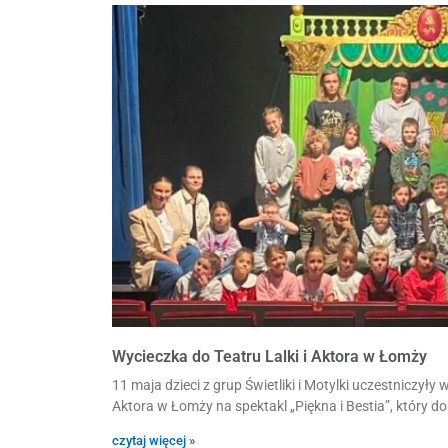
Wycieczka do Teatru Lalki i Aktora w Łomży
11 maja dzieci z grup Świetliki i Motylki uczestniczyły 
Aktora w Łomży na spektakl „Piękna i Bestia”, który do
czytaj więcej »