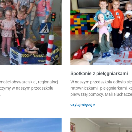
j
Spotkanie z pielęgniarkami
ości obywatelskiej, regionalnej
W naszym przedszkolu odbyło się 
ńczymy w naszym przedszkolu
ratowniczkami i pielęgniarkami, k
.
pierwszej pomocy. Mali słuchacze
czytaj więcej »