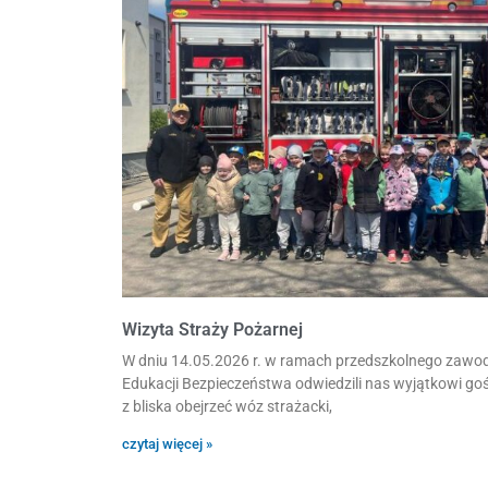
Wizyta Straży Pożarnej
W dniu 14.05.2026 r. w ramach przedszkolnego zaw
Edukacji Bezpieczeństwa odwiedzili nas wyjątkowi gośc
z bliska obejrzeć wóz strażacki,
czytaj więcej »