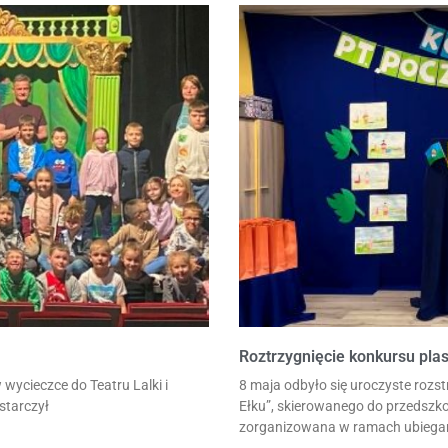
Roztrzygnięcie konkursu plas
w wycieczce do Teatru Lalki i
8 maja odbyło się uroczyste rozs
starczył
Ełku”, skierowanego do przedszko
zorganizowana w ramach ubiega