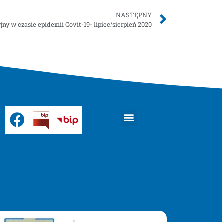
NASTĘPNY
ny w czasie epidemii Covit-19- lipiec/sierpień 2020
Strona główna