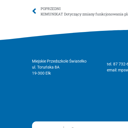
POPRZEDNI
KOMUNIKAT Dotyczący zmiany funkcjonowania plac
Miejskie Przedszkole Światełko
tel. 87 732-
ul. Toruńska 8A
email:
mpswi
19-300 Ełk