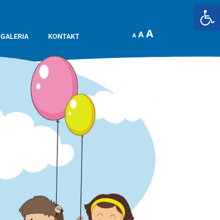
Op
A
A
A
GALERIA
KONTAKT