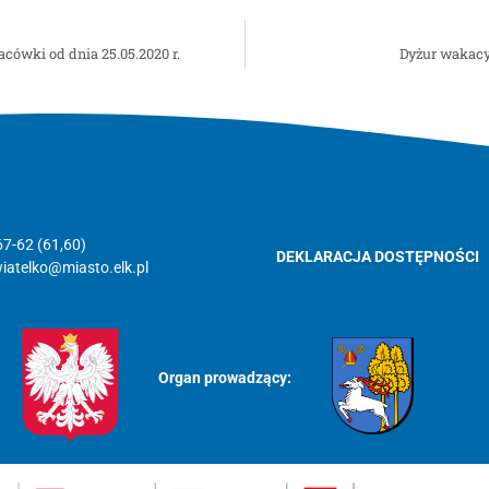
ówki od dnia 25.05.2020 r.
Dyżur wakacyj
67-62 (61,60)
DEKLARACJA DOSTĘPNOŚCI
atelko@miasto.elk.pl
Organ prowadzący: