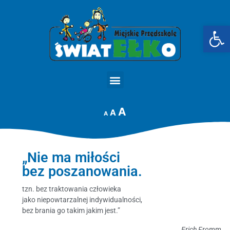
Op
STRONA GŁÓWNA
A
A
A
„Nie ma miłości
bez poszanowania.
tzn. bez traktowania człowieka
jako niepowtarzalnej indywidualności,
bez brania go takim jakim jest.”
Erich Fromm