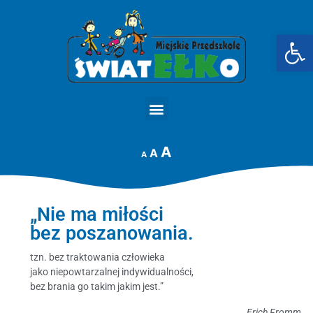
Op
STRONA GŁÓWNA
A
A
A
„Nie ma miłości
bez poszanowania.
tzn. bez traktowania człowieka
jako niepowtarzalnej indywidualności,
bez brania go takim jakim jest.”
Erich Fromm