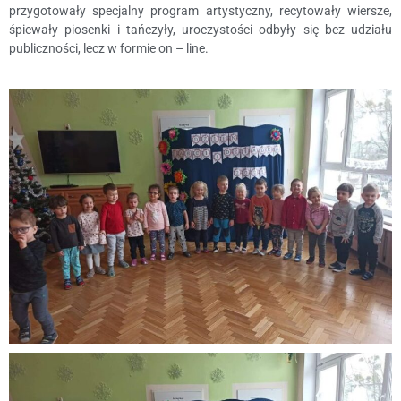
przygotowały specjalny program artystyczny, recytowały wiersze,
śpiewały piosenki i tańczyły, uroczystości odbyły się bez udziału
publiczności, lecz w formie on – line.