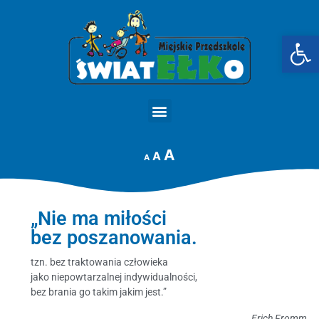
Op
STRONA GŁÓWNA
A
A
A
„Nie ma miłości
bez poszanowania.
tzn. bez traktowania człowieka
jako niepowtarzalnej indywidualności,
bez brania go takim jakim jest.”
Erich Fromm