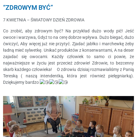
“ZDROWYM BYĆ”
7 KWIETNIA – ŚWIATOWY DZIEŃ ZDROWIA
Co zrobić, aby zdrowym być? Na przykład dużo wody pić! Jeść
owoce i warzywa, Gdyż to na cerę dobrze wpływa. Dużo biegać, dużo
ćwiczyć, Aby więcej już nie przytyć. Zjadać jabłko i marchewkę żeby
ładną mieć sylwetkę. Unikać produktów z konserwantami, A na deser
zajadać się owocami. Każdy człowiek to samo ci powie, że
najważniejsze w życiu jest przecież zdrowie! Zdrowie, to bezcenny
skarb każdego człowieka! O zdrowiu dzisiaj rozmawialiśmy z Panią
Tereską ( naszą intendentką, która jest również pielęgniarką).
Dziękujemy bardzo