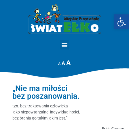
Op
STRONA GŁÓWNA
A
A
A
„Nie ma miłości
bez poszanowania.
tzn. bez traktowania człowieka
jako niepowtarzalnej indywidualności,
bez brania go takim jakim jest.”
Erich Fromm