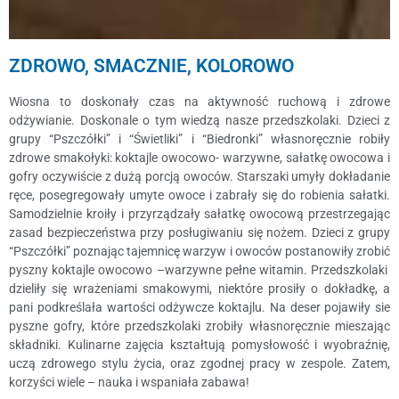
ZDROWO, SMACZNIE, KOLOROWO
Wiosna to doskonały czas na aktywność ruchową i zdrowe
odżywianie. Doskonale o tym wiedzą nasze przedszkolaki. Dzieci z
grupy “Pszczółki” i “Świetliki” i “Biedronki” własnoręcznie robiły
zdrowe smakołyki: koktajle owocowo- warzywne, sałatkę owocowa i
gofry oczywiście z dużą porcją owoców. Starszaki umyły dokładanie
ręce, posegregowały umyte owoce i zabrały się do robienia sałatki.
Samodzielnie kroiły i przyrządzały sałatkę owocową przestrzegając
zasad bezpieczeństwa przy posługiwaniu się nożem. Dzieci z grupy
“Pszczółki” poznając tajemnicę warzyw i owoców postanowiły zrobić
pyszny koktajle owocowo –warzywne pełne witamin. Przedszkolaki
dzieliły się wrażeniami smakowymi, niektóre prosiły o dokładkę, a
pani podkreślała wartości odżywcze koktajlu. Na deser pojawiły sie
pyszne gofry, które przedszkolaki zrobiły własnoręcznie mieszając
składniki. Kulinarne zajęcia kształtują pomysłowość i wyobraźnię,
uczą zdrowego stylu życia, oraz zgodnej pracy w zespole. Zatem,
korzyści wiele – nauka i wspaniała zabawa!