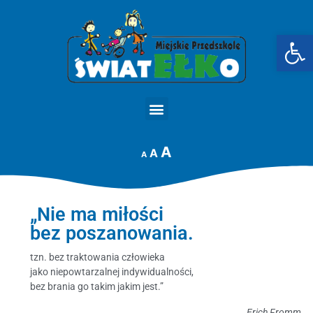
Op
STRONA GŁÓWNA
A
A
A
„Nie ma miłości
bez poszanowania.
tzn. bez traktowania człowieka
jako niepowtarzalnej indywidualności,
bez brania go takim jakim jest.”
Erich Fromm