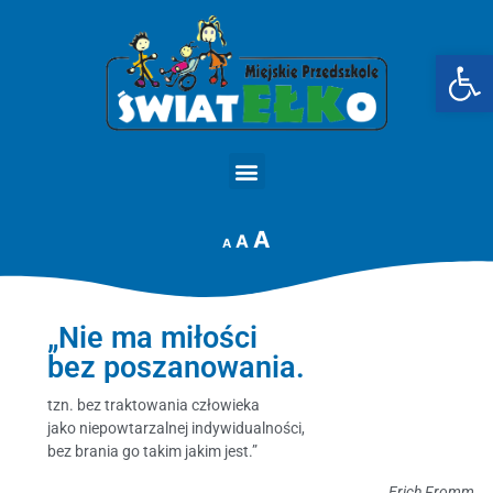
Op
STRONA GŁÓWNA
A
A
A
„Nie ma miłości
bez poszanowania.
tzn. bez traktowania człowieka
jako niepowtarzalnej indywidualności,
bez brania go takim jakim jest.”
Erich Fromm