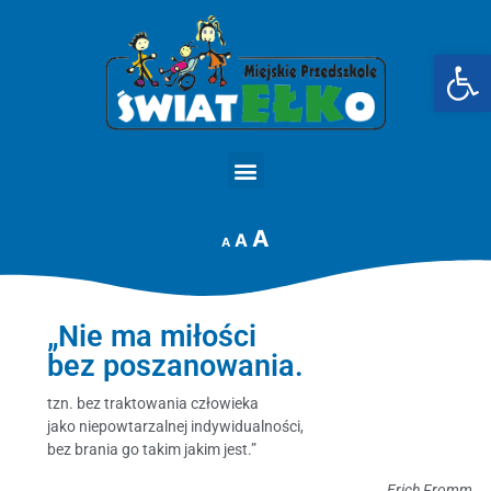
Op
STRONA GŁÓWNA
A
A
A
„Nie ma miłości
bez poszanowania.
tzn. bez traktowania człowieka
jako niepowtarzalnej indywidualności,
bez brania go takim jakim jest.”
Erich Fromm