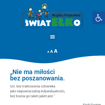
Op
STRONA GŁÓWNA
A
A
A
„Nie ma miłości
bez poszanowania.
tzn. bez traktowania człowieka
jako niepowtarzalnej indywidualności,
bez brania go takim jakim jest.”
Erich Fromm