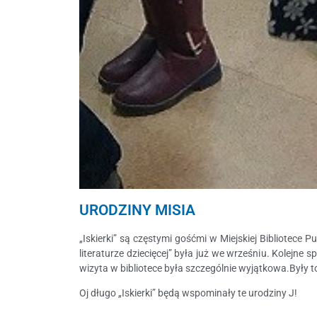
URODZINY MISIA
„Iskierki” są częstymi gośćmi w Miejskiej Bibliotece P
literaturze dziecięcej” była już we wrześniu. Kolejn
wizyta w bibliotece była szczególnie wyjątkowa.Były t
Oj długo „Iskierki” będą wspominały te urodziny J!