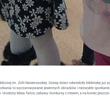
ublicznej im. Zofii Nasierowskiej. Dzisiaj dzieci odwiedziły bibliotekę ju
e spotkania to wyczarowywanie jesiennych obrazków i niezwykłe spotkani
o Urodziny Misia Tańce, zabawy i konkursy z misiem, a na koniec jeszcze