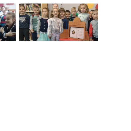
NASTĘPNE
Urodziny Misia w “Puchatkach”