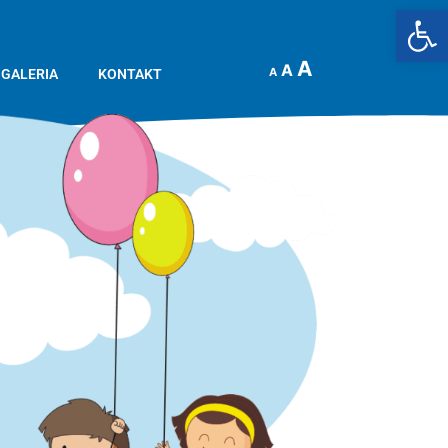
Op
A
A
A
GALERIA
KONTAKT