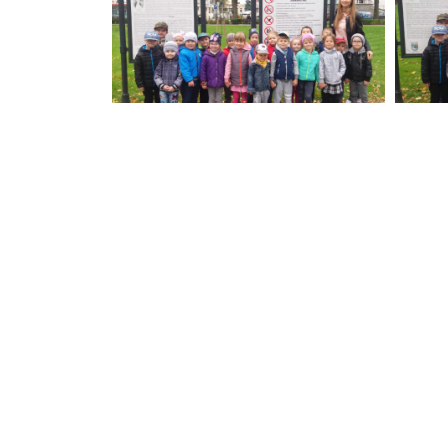
POPRZEDNIE
Wizyta Funkcjonariuszy Komendy Powiatowej Policji