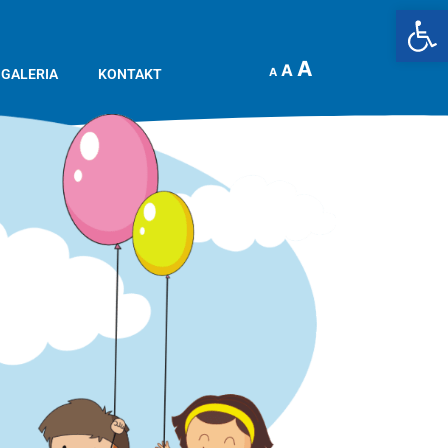
Op
A
A
A
GALERIA
KONTAKT