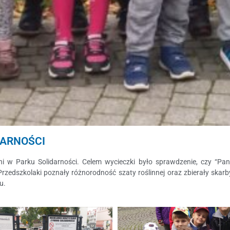
DARNOŚCI
eni w Parku Solidarności. Celem wycieczki było sprawdzenie, czy “Pan
Przedszkolaki poznały różnorodność szaty roślinnej oraz zbierały skarb
u.