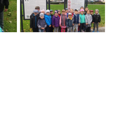
NASTĘPNE
“Przyjaciele zwierząt ” – zajęcia z edukacji humanitarnej.