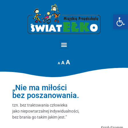
Op
STRONA GŁÓWNA
A
A
A
„Nie ma miłości
bez poszanowania.
tzn. bez traktowania człowieka
jako niepowtarzalnej indywidualności,
bez brania go takim jakim jest.”
Erich Fromm