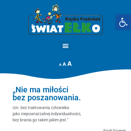
Op
STRONA GŁÓWNA
A
A
A
„Nie ma miłości
bez poszanowania.
tzn. bez traktowania człowieka
jako niepowtarzalnej indywidualności,
bez brania go takim jakim jest.”
Erich Fromm