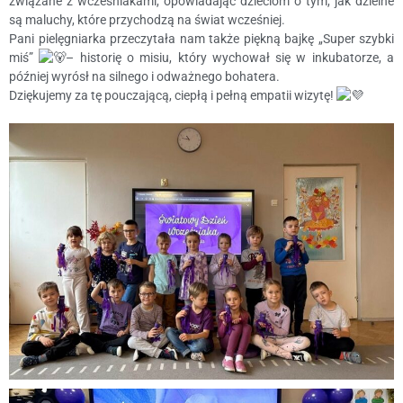
związane z wcześniakami, opowiadając dzieciom o tym, jak dzielne
są maluchy, które przychodzą na świat wcześniej.
Pani pielęgniarka przeczytała nam także piękną bajkę „Super szybki
miś”
– historię o misiu, który wychował się w inkubatorze, a
później wyrósł na silnego i odważnego bohatera.
Dziękujemy za tę pouczającą, ciepłą i pełną empatii wizytę!