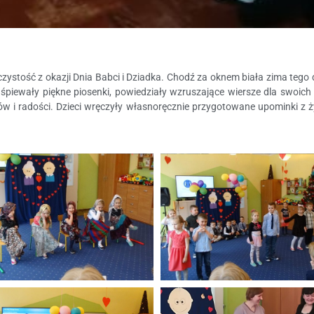
oczystość z okazji Dnia Babci i Dziadka. Chodź za oknem biała zima te
aśpiewały piękne piosenki, powiedziały wzruszające wiersze dla swoich 
 i radości. Dzieci wręczyły własnoręcznie przygotowane upominki z 