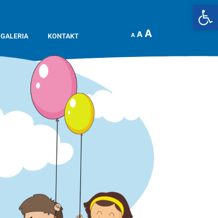
Op
A
A
A
GALERIA
KONTAKT