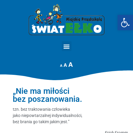
Op
STRONA GŁÓWNA
A
A
A
„Nie ma miłości
bez poszanowania.
tzn. bez traktowania człowieka
jako niepowtarzalnej indywidualności,
bez brania go takim jakim jest.”
Erich Fromm