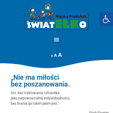
Op
STRONA GŁÓWNA
A
A
A
„Nie ma miłości
bez poszanowania.
tzn. bez traktowania człowieka
jako niepowtarzalnej indywidualności,
bez brania go takim jakim jest.”
Erich Fromm