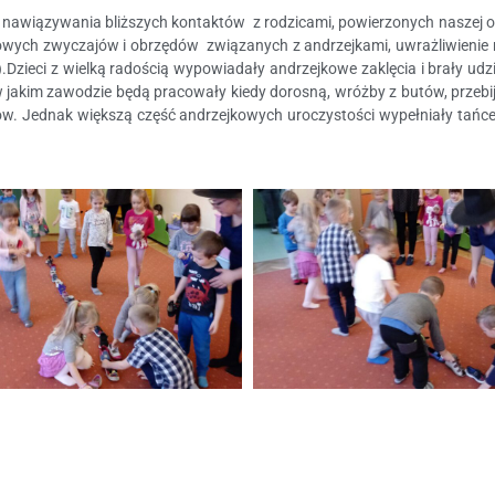
nawiązywania bliższych kontaktów z rodzicami, powierzonych naszej opi
owych zwyczajów i obrzędów związanych z andrzejkami, uwrażliwienie na
a).Dzieci z wielką radością wypowiadały andrzejkowe zaklęcia i brały 
w jakim zawodzie będą pracowały kiedy dorosną, wróżby z butów, przebij
iców. Jednak większą część andrzejkowych uroczystości wypełniały tańc