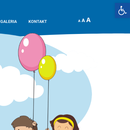
Op
A
A
A
GALERIA
KONTAKT