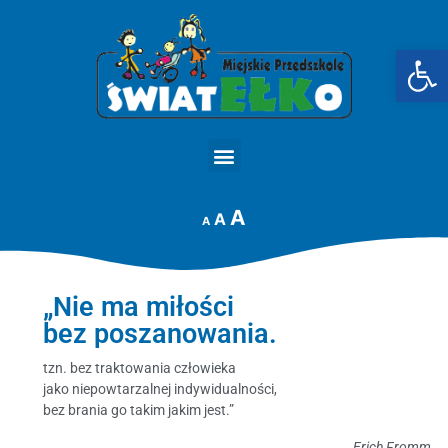
Op
STRONA GŁÓWNA
A
A
A
„Nie ma miłości
bez poszanowania.
tzn. bez traktowania człowieka
jako niepowtarzalnej indywidualności,
bez brania go takim jakim jest.”
Erich Fromm