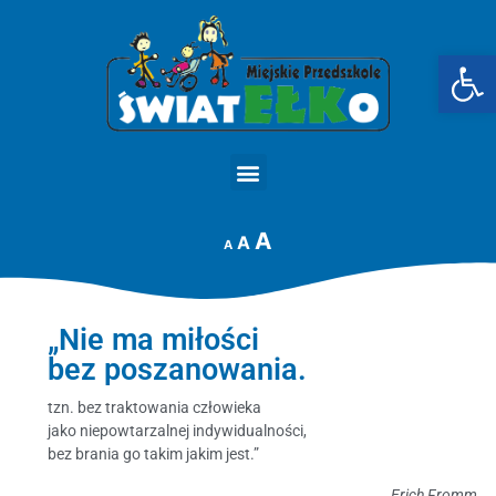
Op
STRONA GŁÓWNA
A
A
A
„Nie ma miłości
bez poszanowania.
tzn. bez traktowania człowieka
jako niepowtarzalnej indywidualności,
bez brania go takim jakim jest.”
Erich Fromm