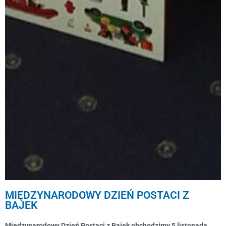
MIĘDZYNARODOWY DZIEŃ POSTACI Z
BAJEK
Międzynarodowy Dzień Postaci z Bajek obchodzimy 5 listopada.