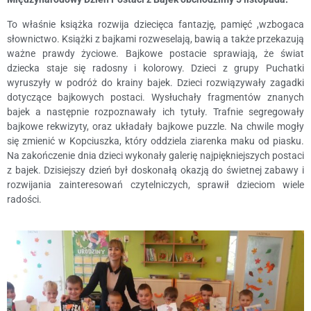
To właśnie książka rozwija dziecięca fantazję, pamięć ,wzbogaca
słownictwo. Książki z bajkami rozweselają, bawią a także przekazują
ważne prawdy życiowe. Bajkowe postacie sprawiają, że świat
dziecka staje się radosny i kolorowy. Dzieci z grupy Puchatki
wyruszyły w podróż do krainy bajek. Dzieci rozwiązywały zagadki
dotyczące bajkowych postaci. Wysłuchały fragmentów znanych
bajek a następnie rozpoznawały ich tytuły. Trafnie segregowały
bajkowe rekwizyty, oraz układały bajkowe puzzle. Na chwile mogły
się zmienić w Kopciuszka, który oddziela ziarenka maku od piasku.
Na zakończenie dnia dzieci wykonały galerię najpiękniejszych postaci
z bajek. Dzisiejszy dzień był doskonałą okazją do świetnej zabawy i
rozwijania zainteresowań czytelniczych, sprawił dzieciom wiele
radości.