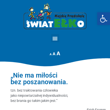
Op
STRONA GŁÓWNA
A
A
A
„Nie ma miłości
bez poszanowania.
tzn. bez traktowania człowieka
jako niepowtarzalnej indywidualności,
bez brania go takim jakim jest.”
Erich Fromm