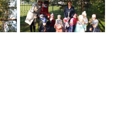
NASTĘPNE
Mój Anioł Stróż jest wyjątkowy