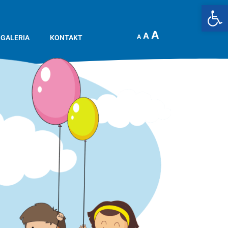
Op
A
A
A
GALERIA
KONTAKT