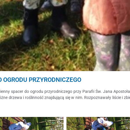
DO OGRODU PRZYRODNICZEGO
jesienny spacer do ogrodu przyrodniczego przy Parafii Św. Jana Apostoła
óżne drzewa i roślinność znajdującą się w nim. Rozpoznawały liście i zb