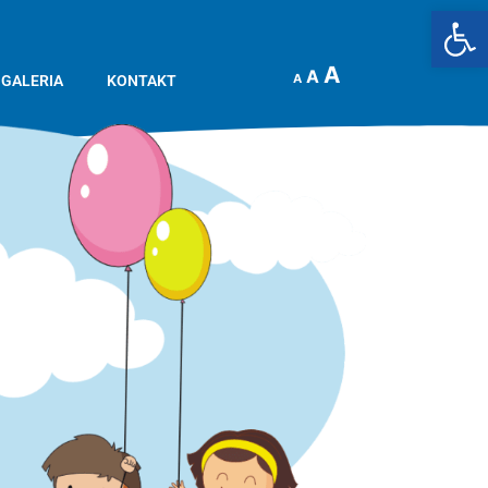
Op
A
A
A
GALERIA
KONTAKT