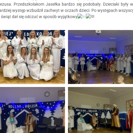
ezusa. Przedszkolakom Jasełka bardzo się podobały. Dzieciaki były 
 bardziej występ wzbudził zachwyt w oczach dzieci. Po występach wszysc
świąt dał się odczuć w sposób wyjątkowy