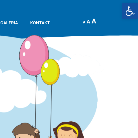
Op
A
A
A
GALERIA
KONTAKT