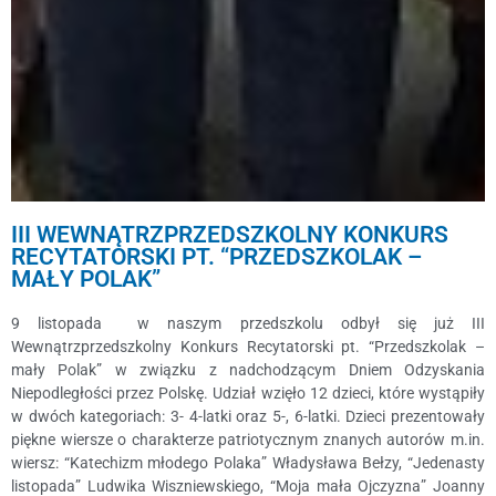
III WEWNĄTRZPRZEDSZKOLNY KONKURS
RECYTATORSKI PT. “PRZEDSZKOLAK –
MAŁY POLAK”
9 listopada w naszym przedszkolu odbył się już III
Wewnątrzprzedszkolny Konkurs Recytatorski pt. “Przedszkolak –
mały Polak” w związku z nadchodzącym Dniem Odzyskania
Niepodległości przez Polskę. Udział wzięło 12 dzieci, które wystąpiły
w dwóch kategoriach: 3- 4-latki oraz 5-, 6-latki. Dzieci prezentowały
piękne wiersze o charakterze patriotycznym znanych autorów m.in.
wiersz: “Katechizm młodego Polaka” Władysława Bełzy, “Jedenasty
listopada” Ludwika Wiszniewskiego, “Moja mała Ojczyzna” Joanny