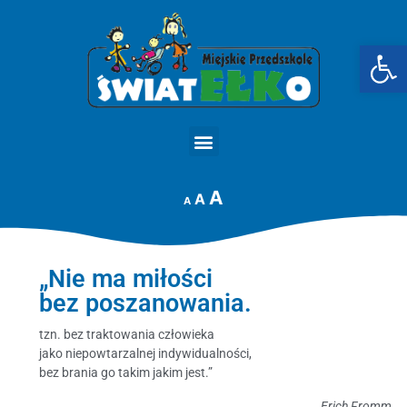
Op
STRONA GŁÓWNA
A
A
A
„Nie ma miłości
bez poszanowania.
tzn. bez traktowania człowieka
jako niepowtarzalnej indywidualności,
bez brania go takim jakim jest.”
Erich Fromm