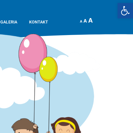
Op
A
A
A
GALERIA
KONTAKT