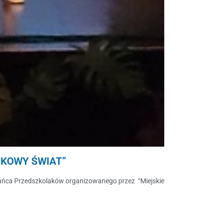
JKOWY ŚWIAT”
du Tańca Przedszkolaków organizowanego przez “Miejskie