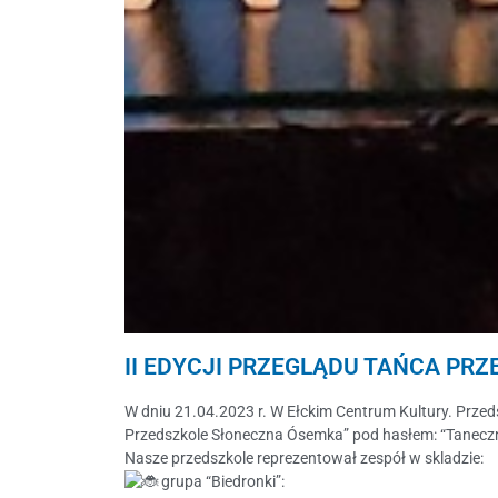
II EDYCJI PRZEGLĄDU TAŃCA PR
W dniu 21.04.2023 r. W Ełckim Centrum Kultury. Przeds
Przedszkole Słoneczna Ósemka” pod hasłem: “Tanecz
Nasze przedszkole reprezentował zespół w skladzie:
grupa “Biedronki”: