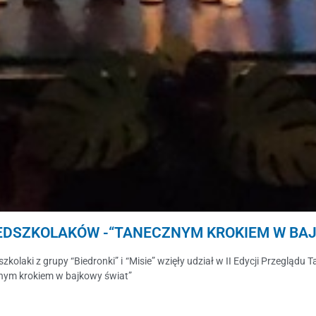
ZEDSZKOLAKÓW -“TANECZNYM KROKIEM W BA
zkolaki z grupy “Biedronki” i “Misie” wzięły udział w II Edycji Przeglą
nym krokiem w bajkowy świat”