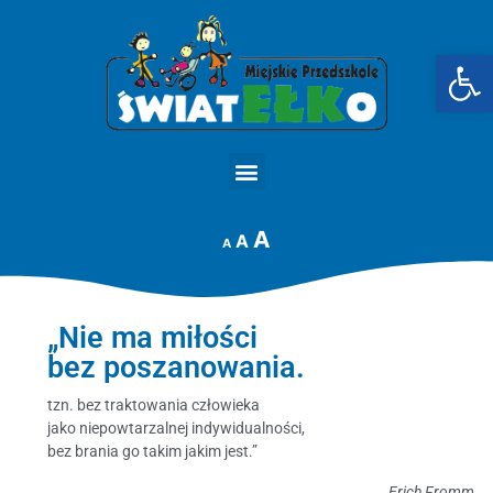
Op
STRONA GŁÓWNA
A
A
A
„Nie ma miłości
bez poszanowania.
tzn. bez traktowania człowieka
jako niepowtarzalnej indywidualności,
bez brania go takim jakim jest.”
Erich Fromm