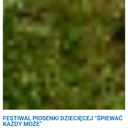
FESTIWAL PIOSENKI DZIECIĘCEJ “ŚPIEWAĆ
KAŻDY MOŻE”