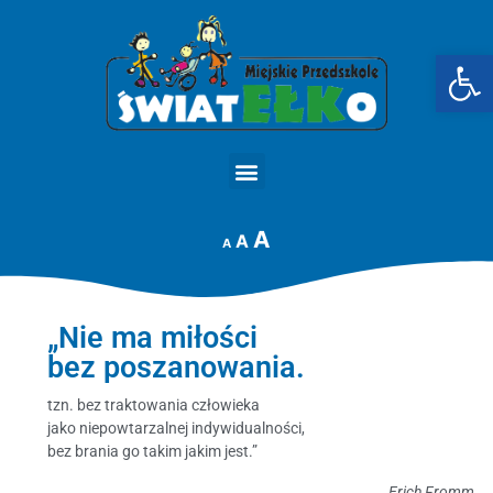
Op
STRONA GŁÓWNA
A
A
A
„Nie ma miłości
bez poszanowania.
tzn. bez traktowania człowieka
jako niepowtarzalnej indywidualności,
bez brania go takim jakim jest.”
Erich Fromm