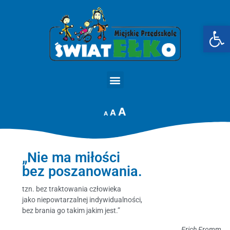
Op
STRONA GŁÓWNA
A
A
A
„Nie ma miłości
bez poszanowania.
tzn. bez traktowania człowieka
jako niepowtarzalnej indywidualności,
bez brania go takim jakim jest.”
Erich Fromm