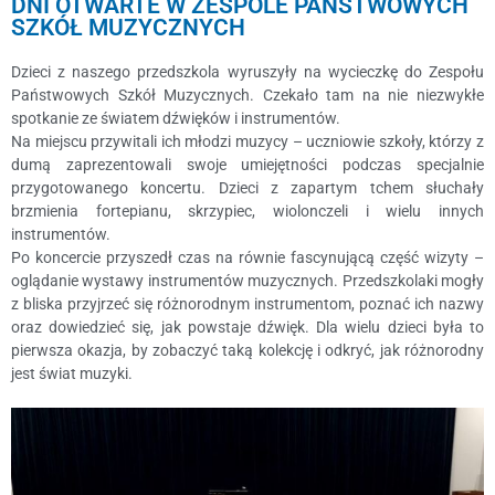
DNI OTWARTE W ZESPOLE PAŃSTWOWYCH
SZKÓŁ MUZYCZNYCH
Dzieci z naszego przedszkola wyruszyły na wycieczkę do Zespołu
Państwowych Szkół Muzycznych. Czekało tam na nie niezwykłe
spotkanie ze światem dźwięków i instrumentów.
Na miejscu przywitali ich młodzi muzycy – uczniowie szkoły, którzy z
dumą zaprezentowali swoje umiejętności podczas specjalnie
przygotowanego koncertu. Dzieci z zapartym tchem słuchały
brzmienia fortepianu, skrzypiec, wiolonczeli i wielu innych
instrumentów.
Po koncercie przyszedł czas na równie fascynującą część wizyty –
oglądanie wystawy instrumentów muzycznych. Przedszkolaki mogły
z bliska przyjrzeć się różnorodnym instrumentom, poznać ich nazwy
oraz dowiedzieć się, jak powstaje dźwięk. Dla wielu dzieci była to
pierwsza okazja, by zobaczyć taką kolekcję i odkryć, jak różnorodny
jest świat muzyki.