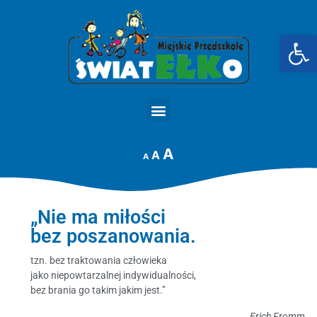
Op
STRONA GŁÓWNA
A
A
A
„Nie ma miłości
bez poszanowania.
tzn. bez traktowania człowieka
jako niepowtarzalnej indywidualności,
bez brania go takim jakim jest.”
Erich Fromm