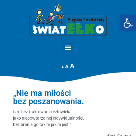
Op
STRONA GŁÓWNA
A
A
A
„Nie ma miłości
bez poszanowania.
tzn. bez traktowania człowieka
jako niepowtarzalnej indywidualności,
bez brania go takim jakim jest.”
Erich Fromm