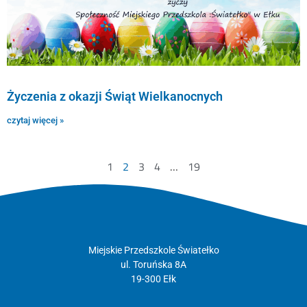
Życzenia z okazji Świąt Wielkanocnych
czytaj więcej »
1
2
3
4
…
19
Miejskie Przedszkole Światełko
ul. Toruńska 8A
19-300 Ełk