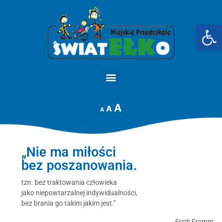
Op
STRONA GŁÓWNA
A
A
A
„Nie ma miłości
bez poszanowania.
tzn. bez traktowania człowieka
jako niepowtarzalnej indywidualności,
bez brania go takim jakim jest.”
Erich Fromm