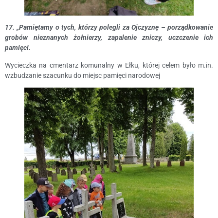
17. „Pamiętamy o tych, którzy polegli za Ojczyznę
– porządkowanie
grobów nieznanych żołnierzy, zapalenie zniczy, uczczenie
ich
pamięci.
Wycieczka na cmentarz komunalny w Ełku, której celem było m.in.
wzbudzanie szacunku do miejsc pamięci narodowej