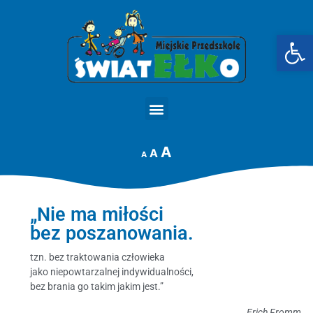
Op
STRONA GŁÓWNA
A
A
A
„Nie ma miłości
bez poszanowania.
tzn. bez traktowania człowieka
jako niepowtarzalnej indywidualności,
bez brania go takim jakim jest.”
Erich Fromm