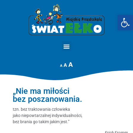
Op
STRONA GŁÓWNA
A
A
A
„Nie ma miłości
bez poszanowania.
tzn. bez traktowania człowieka
jako niepowtarzalnej indywidualności,
bez brania go takim jakim jest.”
Erich Fromm