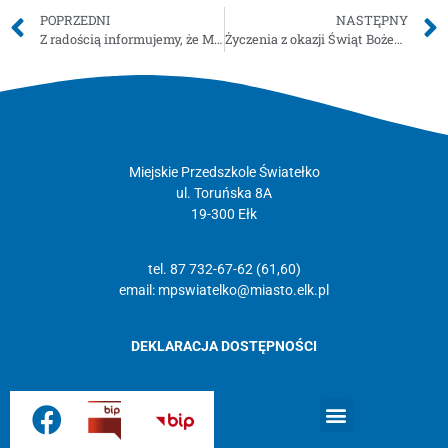
POPRZEDNI
NASTĘPNY
Z radością informujemy, że Miejskie Przedszkole Światełko w Ełku otrzymało Certyfikat Szkoła Wierna Dziedzictwu na lata szkolne 2022/2023 – 2024/2025 przyznany przez Warmińsko – Mazurskiego Kuratora Oświaty. Jest to szczególne wyróżnienie nadawane placówkom promującym postawy patriotyczne.
Życzenia z okazji Świąt Bożego Narodzenia oraz Nowego Roku
Miejskie Przedszkole Światełko
ul. Toruńska 8A
19-300 Ełk
tel. 87 732-67-62 (61,60)
email:
mpswiatelko@miasto.elk.pl
DEKLARACJA DOSTĘPNOŚCI
Strona główna