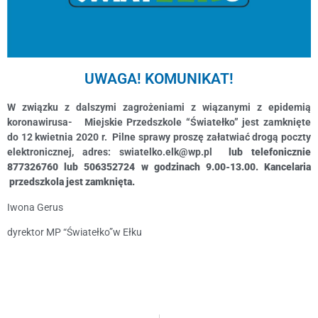
UWAGA! KOMUNIKAT!
W związku z dalszymi zagrożeniami z wiązanymi z epidemią
koronawirusa- Miejskie Przedszkole “Światełko” jest zamknięte
do 12 kwietnia 2020 r. Pilne sprawy proszę załatwiać drogą poczty
elektronicznej, a
dres: s
wiatelko.elk@wp.pl
lub telefonicznie
877326760 lub 506352724 w godzinach 9.00-13.00. K
ancelaria
przedszkola jest zamknięta.
Iwona Gerus
dyrektor MP “Światełko”w Ełku