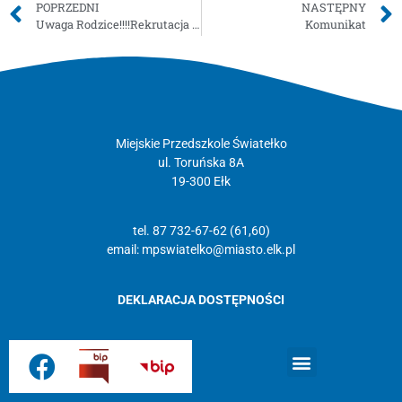
POPRZEDNI
NASTĘPNY
Uwaga Rodzice!!!!Rekrutacja – potwierdzenie woli
Komunikat
Miejskie Przedszkole Światełko
ul. Toruńska 8A
19-300 Ełk
tel. 87 732-67-62 (61,60)
email:
mpswiatelko@miasto.elk.pl
DEKLARACJA DOSTĘPNOŚCI
Strona główna