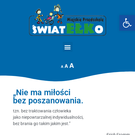
Op
STRONA GŁÓWNA
A
A
A
„Nie ma miłości
bez poszanowania.
tzn. bez traktowania człowieka
jako niepowtarzalnej indywidualności,
bez brania go takim jakim jest.”
Erich Fromm