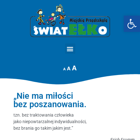
Op
STRONA GŁÓWNA
A
A
A
„Nie ma miłości
bez poszanowania.
tzn. bez traktowania człowieka
jako niepowtarzalnej indywidualności,
bez brania go takim jakim jest.”
Erich Fromm