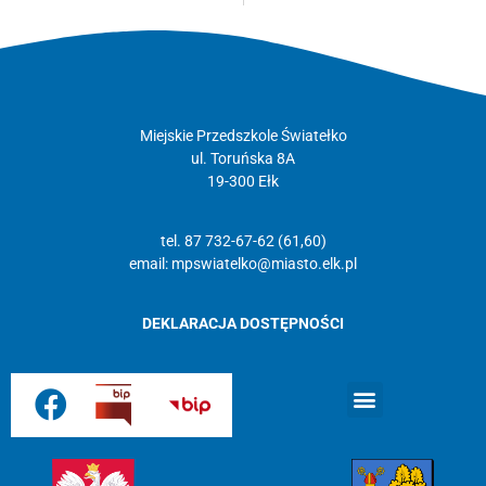
Miejskie Przedszkole Światełko
ul. Toruńska 8A
19-300 Ełk
tel. 87 732-67-62 (61,60)
email:
mpswiatelko@miasto.elk.pl
DEKLARACJA DOSTĘPNOŚCI
Strona główna