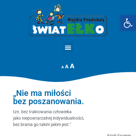
Op
STRONA GŁÓWNA
A
A
A
„Nie ma miłości
bez poszanowania.
tzn. bez traktowania człowieka
jako niepowtarzalnej indywidualności,
bez brania go takim jakim jest.”
Erich Fromm