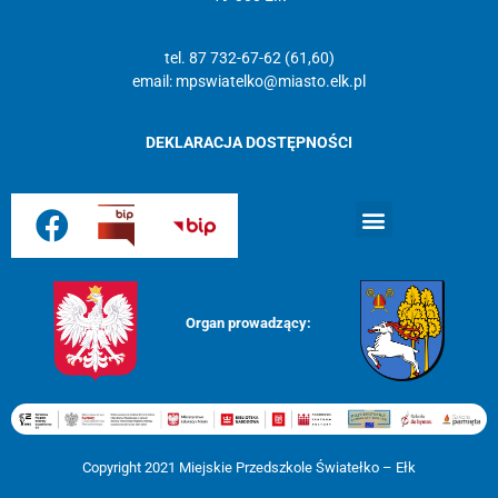
tel. 87 732-67-62 (61,60)
email:
mpswiatelko@miasto.elk.pl
DEKLARACJA DOSTĘPNOŚCI
Strona główna
Organ prowadzący:
Copyright 2021 Miejskie Przedszkole Światełko – Ełk