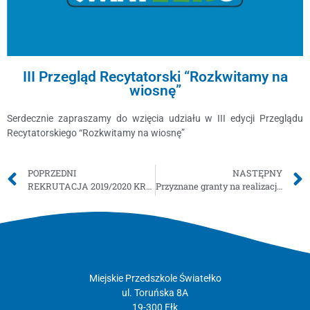
III Przegląd Recytatorski “Rozkwitamy na
wiosnę”
Serdecznie zapraszamy do wzięcia udziału w III edycji Przeglądu
Recytatorskiego “Rozkwitamy na wiosnę”
POPRZEDNI
NASTĘPNY
REKRUTACJA 2019/2020 KROK PO KROKU – PORADNIK DLA RODZICÓW
Przyznane granty na realizację projektów edukacyjnych “Nasze Pasje”
Miejskie Przedszkole Światełko
ul. Toruńska 8A
19-300 Ełk