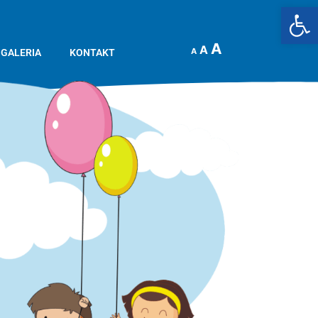
Op
A
A
A
GALERIA
KONTAKT