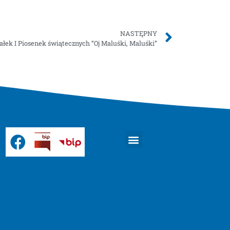
NASTĘPNY
ałek I Piosenek świątecznych “Oj Maluśki, Maluśki”
Strona główna